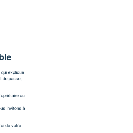
ble
qui explique
ot de passe,
opriétaire du
ous invitons à
ci de votre