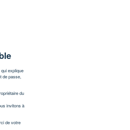
ble
qui explique
ot de passe,
opriétaire du
ous invitons à
ci de votre