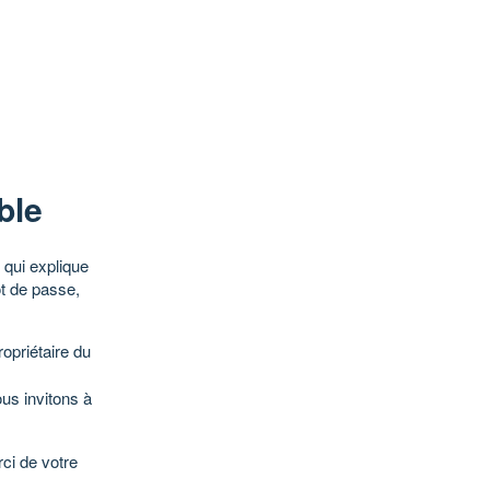
ble
qui explique
ot de passe,
opriétaire du
ous invitons à
ci de votre