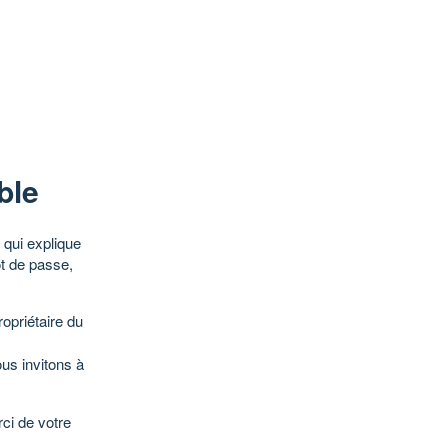
ble
qui explique
ot de passe,
opriétaire du
ous invitons à
ci de votre